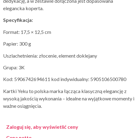
dedykację, a w zestawie dołączona jest dopasowana
elegancka koperta.
Specyfikacja:
Format: 17,5 × 12,5 cm
Papier: 300 g
Uszlachetnienia: złocenie, element doklejany
Grupa: 3K
Kod: 5906742694611 kod indywidualny: 5905106500780
Kartki Yeku to polska marka łącząca klasyczną elegancję z
wysoką jakością wykonania – idealne na wyjątkowe momenty i
ważne osiągnięcia.
Zaloguj się, aby wyświetlić ceny
Cena netto