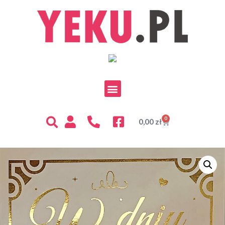
0
0,00
zł