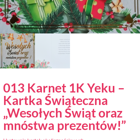
013 Karnet 1K Yeku –
Kartka Świąteczna
„Wesołych Świąt oraz
mnóstwa prezentów!”