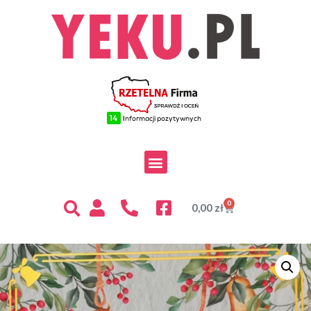
0
0,00
zł