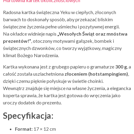
Hurtownia kartek okolicznościowych
Radosna kartka świąteczna Yeku w ciepłych, złoconych
barwach to doskonały sposób, aby przekazać bliskim
świąteczne życzenia pełne uśmiechu i pozytywnej energii.
Na okładce widnieje napis
„Wesołych Świąt oraz mnóstwa
prezentów!”
, otoczony motywami gałązek, bombek i
świątecznych dzwonków, co tworzy wyjątkowy, magiczny
klimat Bożego Narodzenia.
Kartka wykonana jest z grubego papieru o gramaturze
300 g
, a
całość została uszlachetniona
złoceniem (hotstampingiem)
,
dzięki czemu pięknie połyskuje w świetle choinki.
Wewnątrz znajduje się miejsce na własne życzenia, a elegancka
koperta sprawia, że kartka jest gotowa do wręczenia jako
uroczy dodatek do prezentu.
Specyfikacja:
Format:
17 × 12 cm