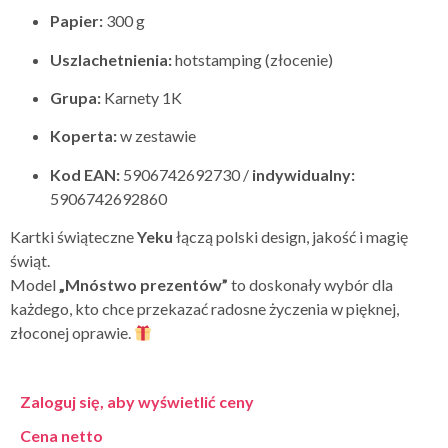
Papier:
300 g
Uszlachetnienia:
hotstamping (złocenie)
Grupa:
Karnety 1K
Koperta:
w zestawie
Kod EAN:
5906742692730 /
indywidualny:
5906742692860
Kartki świąteczne
Yeku
łączą polski design, jakość i magię
świąt.
Model
„Mnóstwo prezentów”
to doskonały wybór dla
każdego, kto chce przekazać radosne życzenia w pięknej,
złoconej oprawie.
Zaloguj się, aby wyświetlić ceny
Cena netto